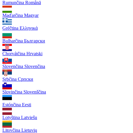
Rumunčina
Română
Maďarčina
Magyar
Gréčtina
Ελληνικά
Bulharčina
Български
Chorvátčina
Hrvatski
Slovenčina
Slovenčina
Srbčina
Српски
Slovinčina
Slovenščina
Estónčina
Eesti
Lotyština
Latviešu
Litovčina
Lietuvių