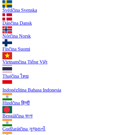
Švédčina
Svenska
Dánčina
Dansk
Nórčina
Norsk
Fínčina
Suomi
Vietnamčina
Tiếng Việt
Thajčina
ไทย
Indonézština
Bahasa Indonesia
Hindčina
हिन्दी
Bengálčina
বাংলা
Gudžarátčina
ગુજરાતી