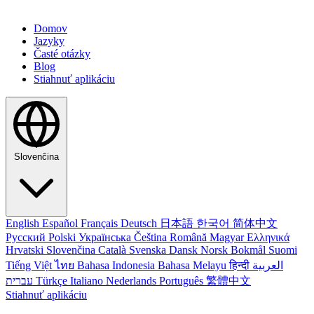
Domov
Jazyky
Časté otázky
Blog
Stiahnuť aplikáciu
Slovenčina
English
Español
Français
Deutsch
日本語
한국어
简体中文
Русский
Polski
Українська
Čeština
Română
Magyar
Ελληνικά
Hrvatski
Slovenčina
Català
Svenska
Dansk
Norsk Bokmål
Suomi
Tiếng Việt
ไทย
Bahasa Indonesia
Bahasa Melayu
हिन्दी
العربية
עברית
Türkçe
Italiano
Nederlands
Português
繁體中文
Stiahnuť aplikáciu