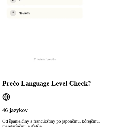
Prečo Language Level Check?
46 jazykov
Od španielčiny a francúzštiny po japončinu, kórejčinu,
mandarínčinu a ďalšie