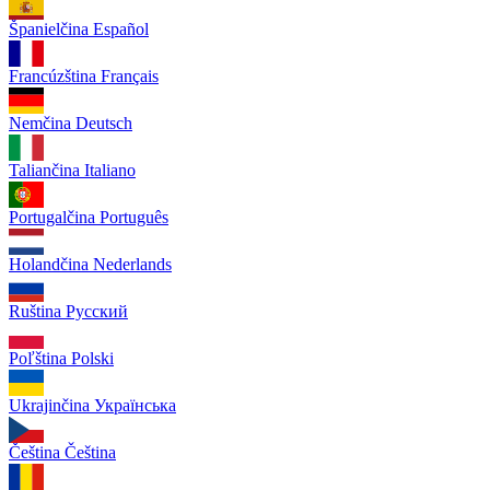
Španielčina
Español
Francúzština
Français
Nemčina
Deutsch
Taliančina
Italiano
Portugalčina
Português
Holandčina
Nederlands
Ruština
Русский
Poľština
Polski
Ukrajinčina
Українська
Čeština
Čeština