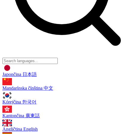
Japončina
日本語
Mandarínska čínština
中文
Kórejčina
한국어
Kantončina
廣東話
Angličtina
English