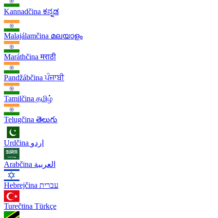
Kannadčina
ಕನ್ನಡ
Malajálamčina
മലയാളം
Maráthčina
मराठी
Pandžábčina
ਪੰਜਾਬੀ
Tamilčina
தமிழ்
Telugčina
తెలుగు
Urdčina
اردو
Arabčina
العربية
Hebrejčina
עברית
Turečtina
Türkçe