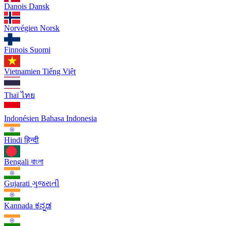
Danois
Dansk
Norvégien
Norsk
Finnois
Suomi
Vietnamien
Tiếng Việt
Thaï
ไทย
Indonésien
Bahasa Indonesia
Hindi
हिन्दी
Bengali
বাংলা
Gujarati
ગુજરાતી
Kannada
ಕನ್ನಡ