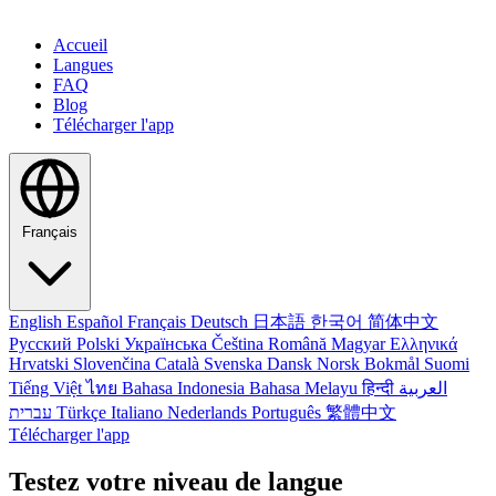
Accueil
Langues
FAQ
Blog
Télécharger l'app
Français
English
Español
Français
Deutsch
日本語
한국어
简体中文
Русский
Polski
Українська
Čeština
Română
Magyar
Ελληνικά
Hrvatski
Slovenčina
Català
Svenska
Dansk
Norsk Bokmål
Suomi
Tiếng Việt
ไทย
Bahasa Indonesia
Bahasa Melayu
हिन्दी
العربية
עברית
Türkçe
Italiano
Nederlands
Português
繁體中文
Télécharger l'app
Testez votre niveau de langue