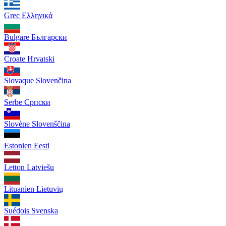
Grec
Ελληνικά
Bulgare
Български
Croate
Hrvatski
Slovaque
Slovenčina
Serbe
Српски
Slovène
Slovenščina
Estonien
Eesti
Letton
Latviešu
Lituanien
Lietuvių
Suédois
Svenska