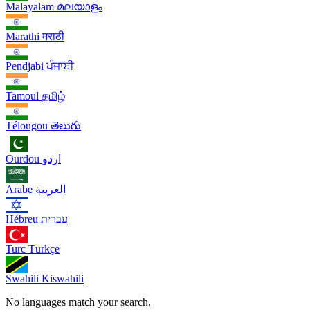
Malayalam
മലയാളം
Marathi
मराठी
Pendjabi
ਪੰਜਾਬੀ
Tamoul
தமிழ்
Télougou
తెలుగు
Ourdou
اردو
Arabe
العربية
Hébreu
עברית
Turc
Türkçe
Swahili
Kiswahili
No languages match your search.