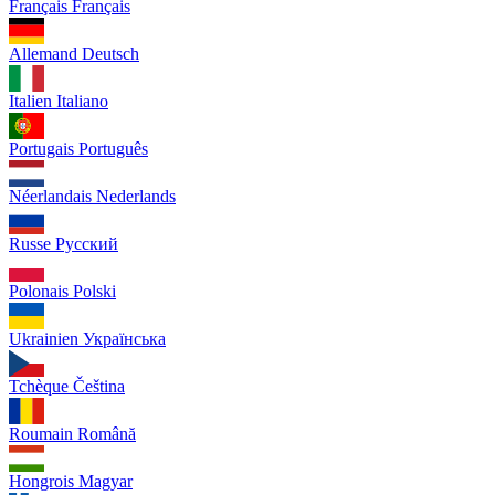
Français
Français
Allemand
Deutsch
Italien
Italiano
Portugais
Português
Néerlandais
Nederlands
Russe
Русский
Polonais
Polski
Ukrainien
Українська
Tchèque
Čeština
Roumain
Română
Hongrois
Magyar