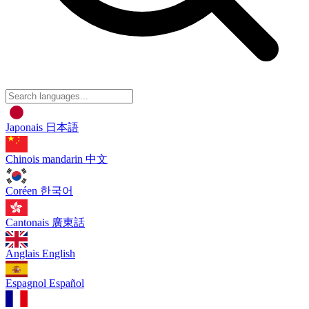
Japonais
日本語
Chinois mandarin
中文
Coréen
한국어
Cantonais
廣東話
Anglais
English
Espagnol
Español