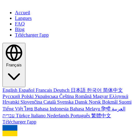
Accueil
Langues
FAQ
Blog
Télécharger l'app
Français
English
Español
Français
Deutsch
日本語
한국어
简体中文
Русский
Polski
Українська
Čeština
Română
Magyar
Ελληνικά
Hrvatski
Slovenčina
Català
Svenska
Dansk
Norsk Bokmål
Suomi
Tiếng Việt
ไทย
Bahasa Indonesia
Bahasa Melayu
हिन्दी
العربية
עברית
Türkçe
Italiano
Nederlands
Português
繁體中文
Télécharger l'app