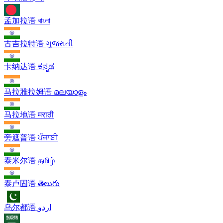
孟加拉语
বাংলা
古吉拉特语
ગુજરાતી
卡纳达语
ಕನ್ನಡ
马拉雅拉姆语
മലയാളം
马拉地语
मराठी
旁遮普语
ਪੰਜਾਬੀ
泰米尔语
தமிழ்
泰卢固语
తెలుగు
乌尔都语
اردو