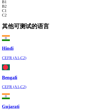
B1
B2
C1
C2
其他可测试的语言
Hindi
CEFR (A1-C2)
Bengali
CEFR (A1-C2)
Gujarati