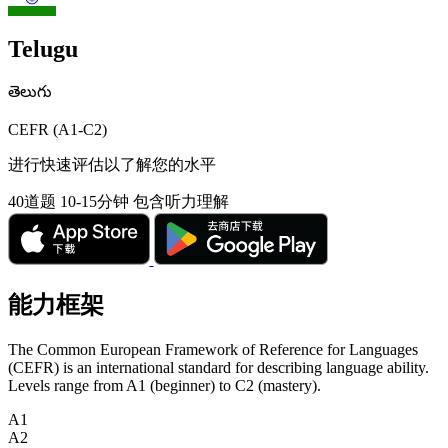
Telugu
తెలుగు
CEFR (A1-C2)
进行快速评估以了解您的水平
40道题
10-15分钟
包含听力理解
能力框架
The Common European Framework of Reference for Languages
(CEFR) is an international standard for describing language ability.
Levels range from A1 (beginner) to C2 (mastery).
A1
A2