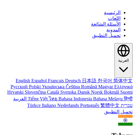
الرئيسية
اللغات
الأسئلة الشائعة
المدونة
تحميل التطبيق
العربية
English
Español
Français
Deutsch
日本語
한국어
简体中文
Русский
Polski
Українська
Čeština
Română
Magyar
Ελληνικά
Hrvatski
Slovenčina
Català
Svenska
Dansk
Norsk Bokmål
Suomi
हिन्दी
Bahasa Melayu
Bahasa Indonesia
ไทย
Tiếng Việt
العربية
עברית
繁體中文
Português
Nederlands
Italiano
Türkçe
تحميل التطبيق