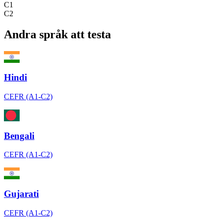
C1
C2
Andra språk att testa
Hindi
CEFR (A1-C2)
Bengali
CEFR (A1-C2)
Gujarati
CEFR (A1-C2)