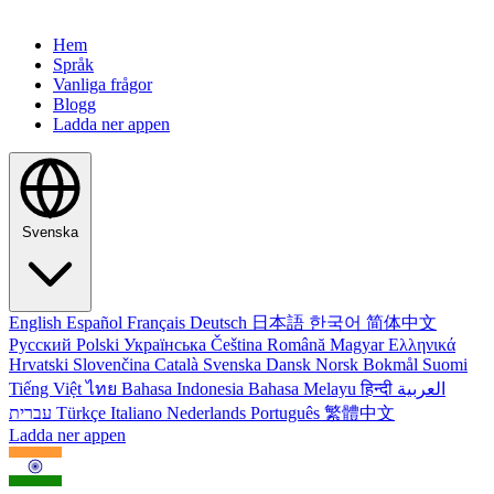
Hem
Språk
Vanliga frågor
Blogg
Ladda ner appen
Svenska
English
Español
Français
Deutsch
日本語
한국어
简体中文
Русский
Polski
Українська
Čeština
Română
Magyar
Ελληνικά
Hrvatski
Slovenčina
Català
Svenska
Dansk
Norsk Bokmål
Suomi
Tiếng Việt
ไทย
Bahasa Indonesia
Bahasa Melayu
हिन्दी
العربية
עברית
Türkçe
Italiano
Nederlands
Português
繁體中文
Ladda ner appen