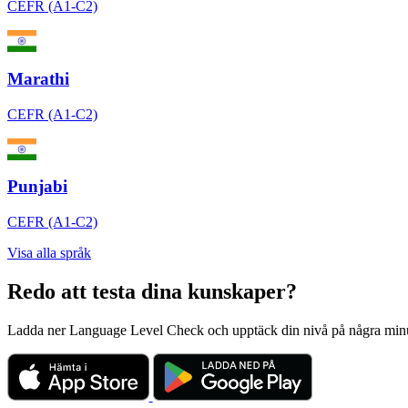
CEFR (A1-C2)
Marathi
CEFR (A1-C2)
Punjabi
CEFR (A1-C2)
Visa alla språk
Redo att testa dina kunskaper?
Ladda ner Language Level Check och upptäck din nivå på några minuter. 