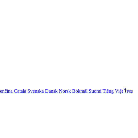
venčina
Català
Svenska
Dansk
Norsk Bokmål
Suomi
Tiếng Việt
ไทย