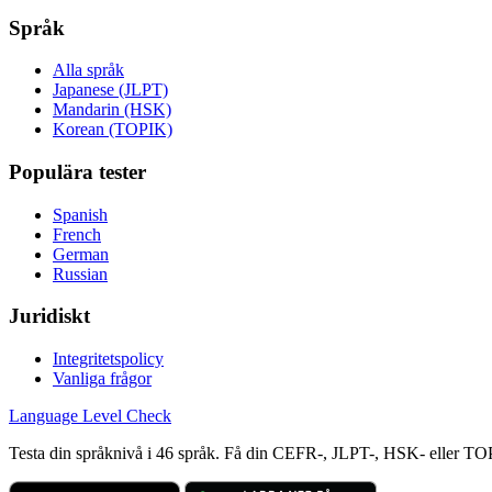
Språk
Alla språk
Japanese (JLPT)
Mandarin (HSK)
Korean (TOPIK)
Populära tester
Spanish
French
German
Russian
Juridiskt
Integritetspolicy
Vanliga frågor
Language
Level Check
Testa din språknivå i 46 språk. Få din CEFR-, JLPT-, HSK- eller TO