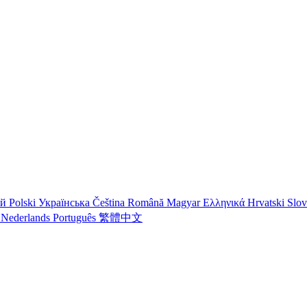
ий
Polski
Українська
Čeština
Română
Magyar
Ελληνικά
Hrvatski
Slo
o
Nederlands
Português
繁體中文