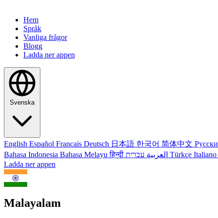
Hem
Språk
Vanliga frågor
Blogg
Ladda ner appen
Svenska
English
Español
Français
Deutsch
日本語
한국어
简体中文
Русск
Bahasa Indonesia
Bahasa Melayu
हिन्दी
العربية
עברית
Türkçe
Italian
Ladda ner appen
Malayalam