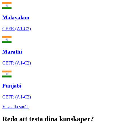
Malayalam
CEFR (A1-C2)
Marathi
CEFR (A1-C2)
Punjabi
CEFR (A1-C2)
Visa alla språk
Redo att testa dina kunskaper?