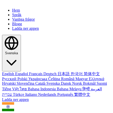
Hem
Språk
Vanliga frågor
Blogg
Ladda ner appen
Svenska
English
Español
Français
Deutsch
日本語
한국어
简体中文
Русский
Polski
Українська
Čeština
Română
Magyar
Ελληνικά
Hrvatski
Slovenčina
Català
Svenska
Dansk
Norsk Bokmål
Suomi
Tiếng Việt
ไทย
Bahasa Indonesia
Bahasa Melayu
हिन्दी
العربية
עברית
Türkçe
Italiano
Nederlands
Português
繁體中文
Ladda ner appen