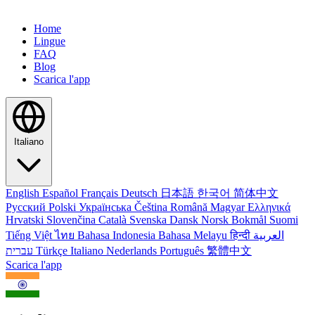
Home
Lingue
FAQ
Blog
Scarica l'app
Italiano
English
Español
Français
Deutsch
日本語
한국어
简体中文
Русский
Polski
Українська
Čeština
Română
Magyar
Ελληνικά
Hrvatski
Slovenčina
Català
Svenska
Dansk
Norsk Bokmål
Suomi
Tiếng Việt
ไทย
Bahasa Indonesia
Bahasa Melayu
हिन्दी
العربية
עברית
Türkçe
Italiano
Nederlands
Português
繁體中文
Scarica l'app