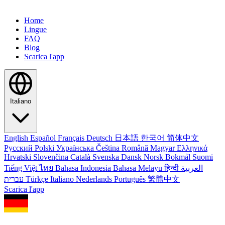
Home
Lingue
FAQ
Blog
Scarica l'app
Italiano
English
Español
Français
Deutsch
日本語
한국어
简体中文
Русский
Polski
Українська
Čeština
Română
Magyar
Ελληνικά
Hrvatski
Slovenčina
Català
Svenska
Dansk
Norsk Bokmål
Suomi
Tiếng Việt
ไทย
Bahasa Indonesia
Bahasa Melayu
हिन्दी
العربية
עברית
Türkçe
Italiano
Nederlands
Português
繁體中文
Scarica l'app