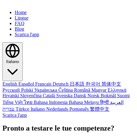
Home
Lingue
FAQ
Blog
Scarica l'app
Italiano
English
Español
Français
Deutsch
日本語
한국어
简体中文
Русский
Polski
Українська
Čeština
Română
Magyar
Ελληνικά
Hrvatski
Slovenčina
Català
Svenska
Dansk
Norsk Bokmål
Suomi
Tiếng Việt
ไทย
Bahasa Indonesia
Bahasa Melayu
हिन्दी
العربية
עברית
Türkçe
Italiano
Nederlands
Português
繁體中文
Scarica l'app
Pronto a testare le tue competenze?