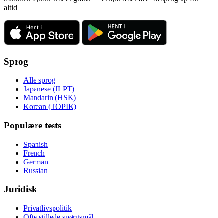
altid.
Sprog
Alle sprog
Japanese (JLPT)
Mandarin (HSK)
Korean (TOPIK)
Populære tests
Spanish
French
German
Russian
Juridisk
Privatlivspolitik
Ofte stillede spørgsmål