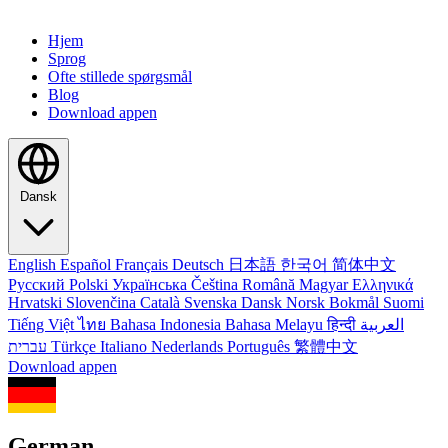
Hjem
Sprog
Ofte stillede spørgsmål
Blog
Download appen
Dansk
English
Español
Français
Deutsch
日本語
한국어
简体中文
Русский
Polski
Українська
Čeština
Română
Magyar
Ελληνικά
Hrvatski
Slovenčina
Català
Svenska
Dansk
Norsk Bokmål
Suomi
Tiếng Việt
ไทย
Bahasa Indonesia
Bahasa Melayu
हिन्दी
العربية
עברית
Türkçe
Italiano
Nederlands
Português
繁體中文
Download appen
German