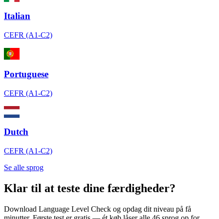
Italian
CEFR (A1-C2)
Portuguese
CEFR (A1-C2)
Dutch
CEFR (A1-C2)
Se alle sprog
Klar til at teste dine færdigheder?
Download Language Level Check og opdag dit niveau på få
minutter. Første test er gratis — ét køb låser alle 46 sprog op for