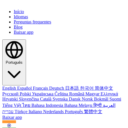
Início
Idiomas
Perguntas frequentes
Blog
Baixar app
Português
English
Español
Français
Deutsch
日本語
한국어
简体中文
Русский
Polski
Українська
Čeština
Română
Magyar
Ελληνικά
Hrvatski
Slovenčina
Català
Svenska
Dansk
Norsk Bokmål
Suomi
Tiếng Việt
ไทย
Bahasa Indonesia
Bahasa Melayu
हिन्दी
العربية
עברית
Türkçe
Italiano
Nederlands
Português
繁體中文
Baixar app