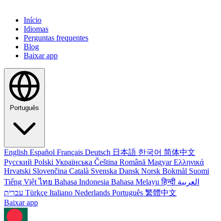
Início
Idiomas
Perguntas frequentes
Blog
Baixar app
Português
English
Español
Français
Deutsch
日本語
한국어
简体中文
Русский
Polski
Українська
Čeština
Română
Magyar
Ελληνικά
Hrvatski
Slovenčina
Català
Svenska
Dansk
Norsk Bokmål
Suomi
Tiếng Việt
ไทย
Bahasa Indonesia
Bahasa Melayu
हिन्दी
العربية
עברית
Türkçe
Italiano
Nederlands
Português
繁體中文
Baixar app