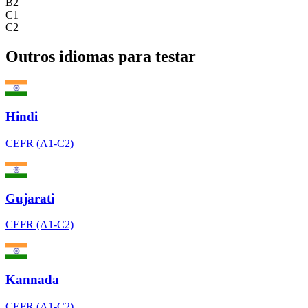
B2
C1
C2
Outros idiomas para testar
Hindi
CEFR (A1-C2)
Gujarati
CEFR (A1-C2)
Kannada
CEFR (A1-C2)