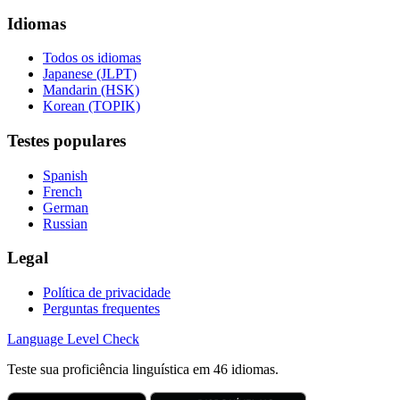
Idiomas
Todos os idiomas
Japanese (JLPT)
Mandarin (HSK)
Korean (TOPIK)
Testes populares
Spanish
French
German
Russian
Legal
Política de privacidade
Perguntas frequentes
Language
Level Check
Teste sua proficiência linguística em 46 idiomas.