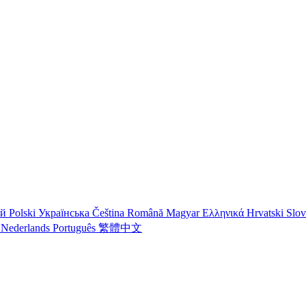
ий
Polski
Українська
Čeština
Română
Magyar
Ελληνικά
Hrvatski
Slo
o
Nederlands
Português
繁體中文