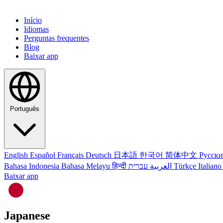
Início
Idiomas
Perguntas frequentes
Blog
Baixar app
Português
English
Español
Français
Deutsch
日本語
한국어
简体中文
Русск
Bahasa Indonesia
Bahasa Melayu
हिन्दी
العربية
עברית
Türkçe
Italian
Baixar app
Japanese