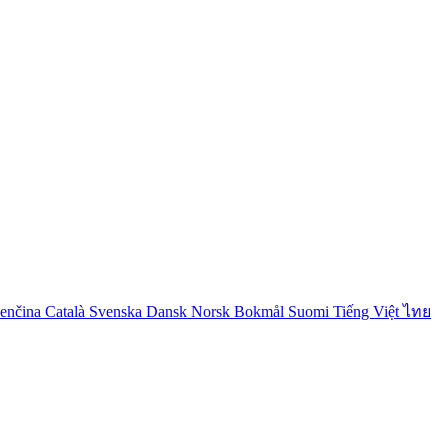
venčina
Català
Svenska
Dansk
Norsk Bokmål
Suomi
Tiếng Việt
ไทย