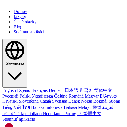
Domov
Jazyky
Časté otázky
Blog
Stiahnuť aplikáciu
Slovenčina
English
Español
Français
Deutsch
日本語
한국어
简体中文
Русский
Polski
Українська
Čeština
Română
Magyar
Ελληνικά
Hrvatski
Slovenčina
Català
Svenska
Dansk
Norsk Bokmål
Suomi
Tiếng Việt
ไทย
Bahasa Indonesia
Bahasa Melayu
हिन्दी
العربية
עברית
Türkçe
Italiano
Nederlands
Português
繁體中文
Stiahnuť aplikáciu