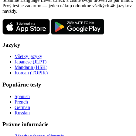
Stiahnite Language Level Check a zistite svoju úroveň za pár minút.
Prvý test je zadarmo — jeden nákup odomkne všetkých 46 jazykov
navždy.
Jazyky
Všetky jazyky
Japanese (JLPT)
Mandarin (HSK)
Korean (TOPIK)
Populárne testy
Spanish
French
German
Russian
Právne informácie