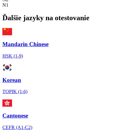
N1
Ďalšie jazyky na otestovanie
Mandarin Chinese
HSK (1-9)
Korean
TOPIK (1-6)
Cantonese
CEFR (A1-C2)