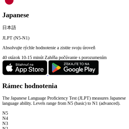
Japanese
日本語
JLPT (N5-N1)
Absolvujte rýchle hodnotenie a zistite svoju úroveň
40 otázok
10-15 minút
Zahŕňa počúvanie s porozumením
Rámec hodnotenia
The Japanese Language Proficiency Test (JLPT) measures Japanese
language ability. Levels range from N5 (basic) to N1 (advanced).
N5
N4
N3
N2