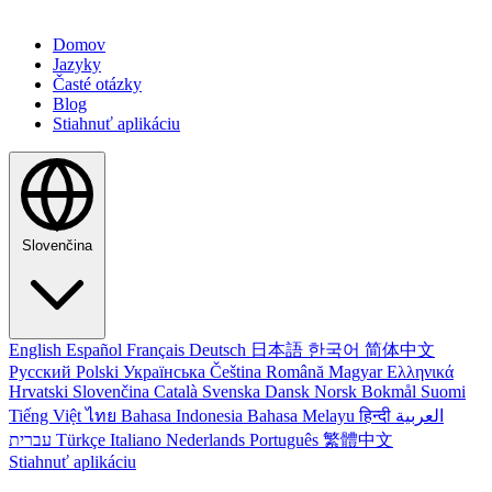
Domov
Jazyky
Časté otázky
Blog
Stiahnuť aplikáciu
Slovenčina
English
Español
Français
Deutsch
日本語
한국어
简体中文
Русский
Polski
Українська
Čeština
Română
Magyar
Ελληνικά
Hrvatski
Slovenčina
Català
Svenska
Dansk
Norsk Bokmål
Suomi
Tiếng Việt
ไทย
Bahasa Indonesia
Bahasa Melayu
हिन्दी
العربية
עברית
Türkçe
Italiano
Nederlands
Português
繁體中文
Stiahnuť aplikáciu