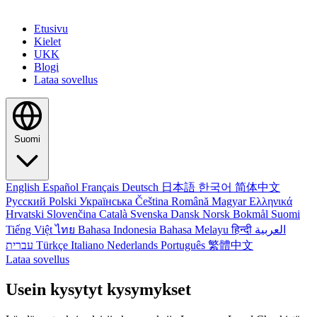
Etusivu
Kielet
UKK
Blogi
Lataa sovellus
Suomi
English
Español
Français
Deutsch
日本語
한국어
简体中文
Русский
Polski
Українська
Čeština
Română
Magyar
Ελληνικά
Hrvatski
Slovenčina
Català
Svenska
Dansk
Norsk Bokmål
Suomi
Tiếng Việt
ไทย
Bahasa Indonesia
Bahasa Melayu
हिन्दी
العربية
עברית
Türkçe
Italiano
Nederlands
Português
繁體中文
Lataa sovellus
Usein kysytyt kysymykset