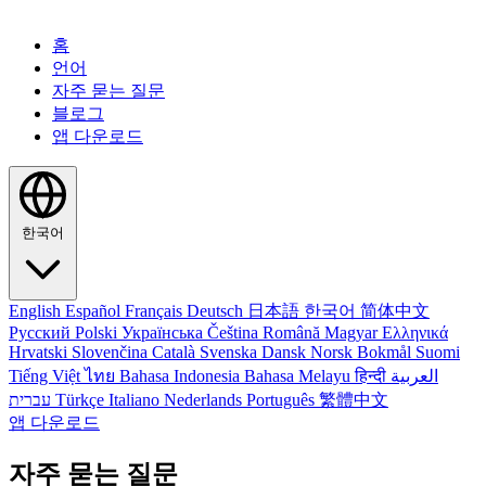
홈
언어
자주 묻는 질문
블로그
앱 다운로드
한국어
English
Español
Français
Deutsch
日本語
한국어
简体中文
Русский
Polski
Українська
Čeština
Română
Magyar
Ελληνικά
Hrvatski
Slovenčina
Català
Svenska
Dansk
Norsk Bokmål
Suomi
Tiếng Việt
ไทย
Bahasa Indonesia
Bahasa Melayu
हिन्दी
العربية
עברית
Türkçe
Italiano
Nederlands
Português
繁體中文
앱 다운로드
자주 묻는 질문