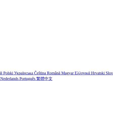
ий
Polski
Українська
Čeština
Română
Magyar
Ελληνικά
Hrvatski
Slo
o
Nederlands
Português
繁體中文