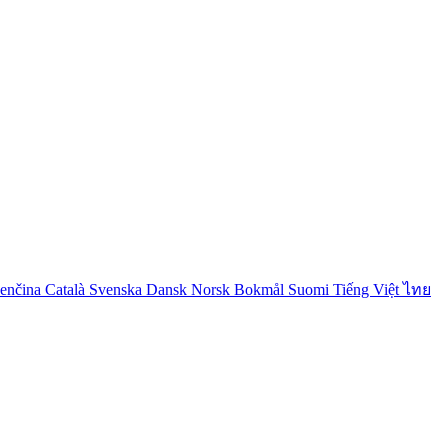
venčina
Català
Svenska
Dansk
Norsk Bokmål
Suomi
Tiếng Việt
ไทย