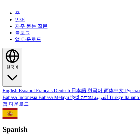
홈
언어
자주 묻는 질문
블로그
앱 다운로드
한국어
English
Español
Français
Deutsch
日本語
한국어
简体中文
Русск
Bahasa Indonesia
Bahasa Melayu
हिन्दी
العربية
עברית
Türkçe
Italian
앱 다운로드
Spanish