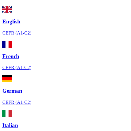
English
CEFR (A1-C2)
French
CEFR (A1-C2)
German
CEFR (A1-C2)
Italian