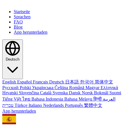
Startseite
Sprachen
FAQ
Blog
App herunterladen
Deutsch
English
Español
Français
Deutsch
日本語
한국어
简体中文
Русский
Polski
Українська
Čeština
Română
Magyar
Ελληνικά
Hrvatski
Slovenčina
Català
Svenska
Dansk
Norsk Bokmål
Suomi
Tiếng Việt
ไทย
Bahasa Indonesia
Bahasa Melayu
हिन्दी
العربية
עברית
Türkçe
Italiano
Nederlands
Português
繁體中文
App herunterladen