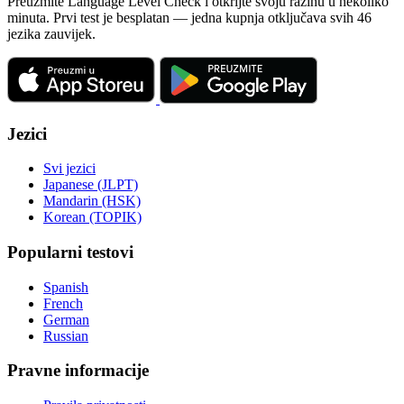
Preuzmite Language Level Check i otkrijte svoju razinu u nekoliko
minuta. Prvi test je besplatan — jedna kupnja otključava svih 46
jezika zauvijek.
Jezici
Svi jezici
Japanese (JLPT)
Mandarin (HSK)
Korean (TOPIK)
Popularni testovi
Spanish
French
German
Russian
Pravne informacije