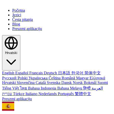
Početna
Jezici
Česta pitanja
Blog
Preuzmi aplikaciju
Hrvatski
English
Español
Français
Deutsch
日本語
한국어
简体中文
Русский
Polski
Українська
Čeština
Română
Magyar
Ελληνικά
Hrvatski
Slovenčina
Català
Svenska
Dansk
Norsk Bokmål
Suomi
Tiếng Việt
ไทย
Bahasa Indonesia
Bahasa Melayu
हिन्दी
العربية
עברית
Türkçe
Italiano
Nederlands
Português
繁體中文
Preuzmi aplikaciju