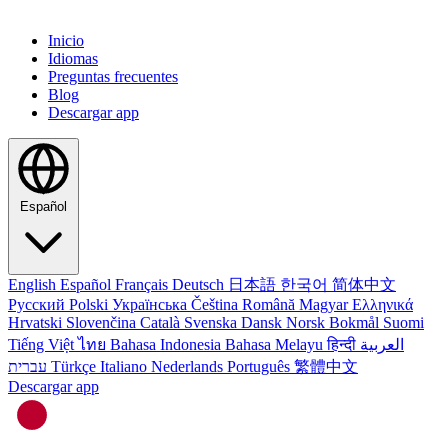
Inicio
Idiomas
Preguntas frecuentes
Blog
Descargar app
Español
English
Español
Français
Deutsch
日本語
한국어
简体中文
Русский
Polski
Українська
Čeština
Română
Magyar
Ελληνικά
Hrvatski
Slovenčina
Català
Svenska
Dansk
Norsk Bokmål
Suomi
Tiếng Việt
ไทย
Bahasa Indonesia
Bahasa Melayu
हिन्दी
العربية
עברית
Türkçe
Italiano
Nederlands
Português
繁體中文
Descargar app