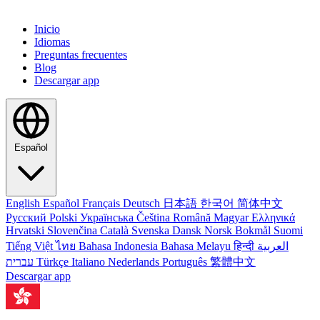
Inicio
Idiomas
Preguntas frecuentes
Blog
Descargar app
Español
English
Español
Français
Deutsch
日本語
한국어
简体中文
Русский
Polski
Українська
Čeština
Română
Magyar
Ελληνικά
Hrvatski
Slovenčina
Català
Svenska
Dansk
Norsk Bokmål
Suomi
Tiếng Việt
ไทย
Bahasa Indonesia
Bahasa Melayu
हिन्दी
العربية
עברית
Türkçe
Italiano
Nederlands
Português
繁體中文
Descargar app