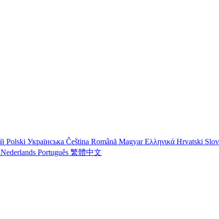
ий
Polski
Українська
Čeština
Română
Magyar
Ελληνικά
Hrvatski
Slo
o
Nederlands
Português
繁體中文