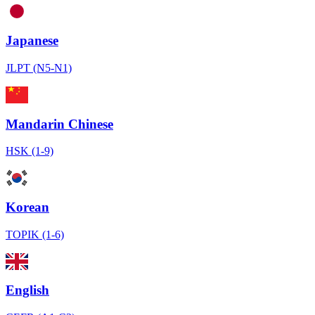
Japanese
JLPT (N5-N1)
Mandarin Chinese
HSK (1-9)
Korean
TOPIK (1-6)
English