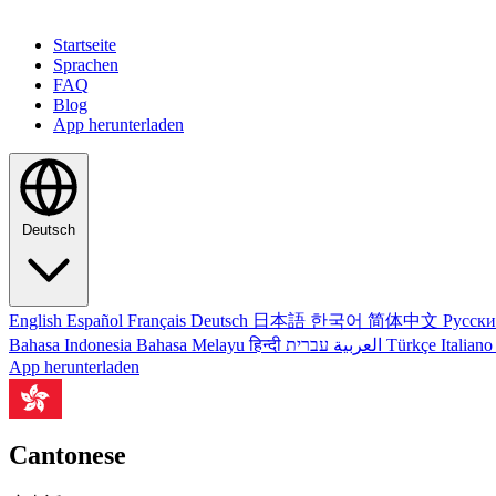
Startseite
Sprachen
FAQ
Blog
App herunterladen
Deutsch
English
Español
Français
Deutsch
日本語
한국어
简体中文
Русск
Bahasa Indonesia
Bahasa Melayu
हिन्दी
العربية
עברית
Türkçe
Italian
App herunterladen
Cantonese