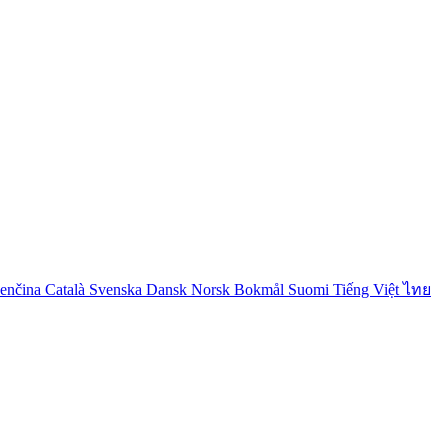
venčina
Català
Svenska
Dansk
Norsk Bokmål
Suomi
Tiếng Việt
ไทย