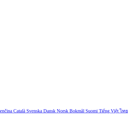
venčina
Català
Svenska
Dansk
Norsk Bokmål
Suomi
Tiếng Việt
ไทย