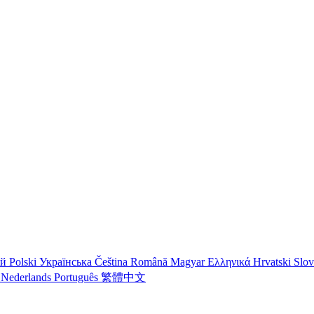
ий
Polski
Українська
Čeština
Română
Magyar
Ελληνικά
Hrvatski
Slo
o
Nederlands
Português
繁體中文