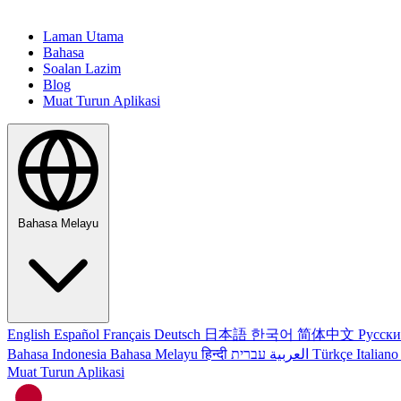
Laman Utama
Bahasa
Soalan Lazim
Blog
Muat Turun Aplikasi
Bahasa Melayu
English
Español
Français
Deutsch
日本語
한국어
简体中文
Русск
Bahasa Indonesia
Bahasa Melayu
हिन्दी
العربية
עברית
Türkçe
Italian
Muat Turun Aplikasi