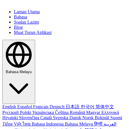
Laman Utama
Bahasa
Soalan Lazim
Blog
Muat Turun Aplikasi
Bahasa Melayu
English
Español
Français
Deutsch
日本語
한국어
简体中文
Русский
Polski
Українська
Čeština
Română
Magyar
Ελληνικά
Hrvatski
Slovenčina
Català
Svenska
Dansk
Norsk Bokmål
Suomi
Tiếng Việt
ไทย
Bahasa Indonesia
Bahasa Melayu
हिन्दी
العربية