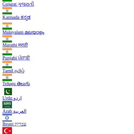
Gujarat
ગુજરાતી
Kannada
ಕನ್ನಡ
Malayalam
മലയാളം
Marathi
मराठी
Punjabi
ਪੰਜਾਬੀ
Tamil
தமிழ்
Telugu
తెలుగు
Urdu
اردو
Arab
العربية
Ibrani
עברית