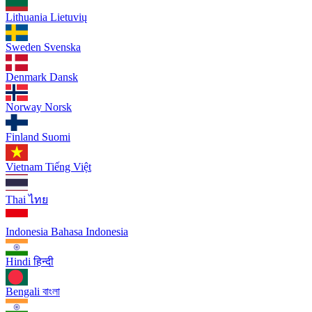
Lithuania
Lietuvių
Sweden
Svenska
Denmark
Dansk
Norway
Norsk
Finland
Suomi
Vietnam
Tiếng Việt
Thai
ไทย
Indonesia
Bahasa Indonesia
Hindi
हिन्दी
Bengali
বাংলা