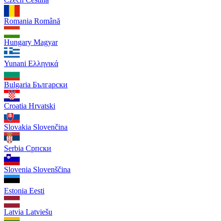
Romania
Română
Hungary
Magyar
Yunani
Ελληνικά
Bulgaria
Български
Croatia
Hrvatski
Slovakia
Slovenčina
Serbia
Српски
Slovenia
Slovenščina
Estonia
Eesti
Latvia
Latviešu