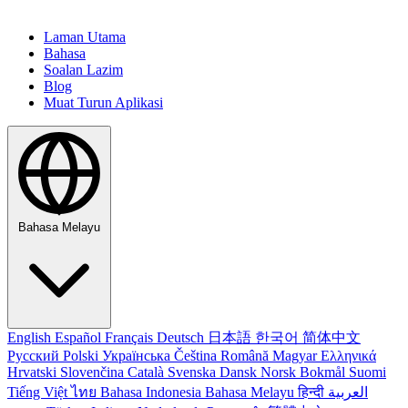
Laman Utama
Bahasa
Soalan Lazim
Blog
Muat Turun Aplikasi
Bahasa Melayu
English
Español
Français
Deutsch
日本語
한국어
简体中文
Русский
Polski
Українська
Čeština
Română
Magyar
Ελληνικά
Hrvatski
Slovenčina
Català
Svenska
Dansk
Norsk Bokmål
Suomi
Tiếng Việt
ไทย
Bahasa Indonesia
Bahasa Melayu
हिन्दी
العربية