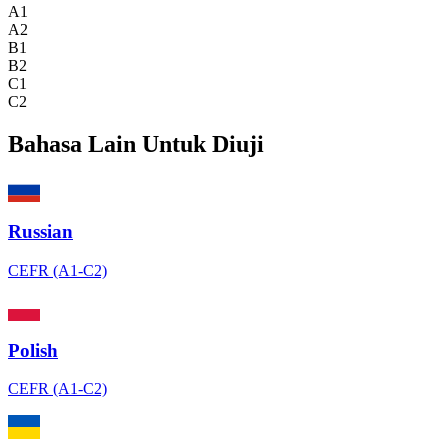
A1
A2
B1
B2
C1
C2
Bahasa Lain Untuk Diuji
Russian
CEFR (A1-C2)
Polish
CEFR (A1-C2)