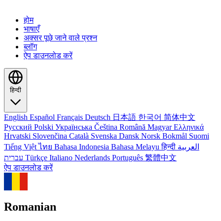
होम
भाषाएँ
अक्सर पूछे जाने वाले प्रश्न
ब्लॉग
ऐप डाउनलोड करें
हिन्दी
English
Español
Français
Deutsch
日本語
한국어
简体中文
Русский
Polski
Українська
Čeština
Română
Magyar
Ελληνικά
Hrvatski
Slovenčina
Català
Svenska
Dansk
Norsk Bokmål
Suomi
Tiếng Việt
ไทย
Bahasa Indonesia
Bahasa Melayu
हिन्दी
العربية
עברית
Türkçe
Italiano
Nederlands
Português
繁體中文
ऐप डाउनलोड करें
Romanian