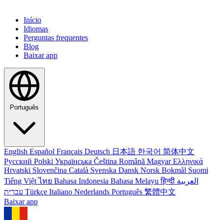
Início
Idiomas
Perguntas frequentes
Blog
Baixar app
Português
English
Español
Français
Deutsch
日本語
한국어
简体中文
Русский
Polski
Українська
Čeština
Română
Magyar
Ελληνικά
Hrvatski
Slovenčina
Català
Svenska
Dansk
Norsk Bokmål
Suomi
Tiếng Việt
ไทย
Bahasa Indonesia
Bahasa Melayu
हिन्दी
العربية
עברית
Türkçe
Italiano
Nederlands
Português
繁體中文
Baixar app