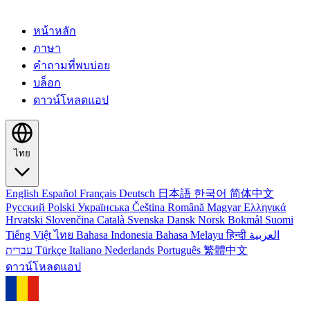
หน้าหลัก
ภาษา
คำถามที่พบบ่อย
บล็อก
ดาวน์โหลดแอป
ไทย
English
Español
Français
Deutsch
日本語
한국어
简体中文
Русский
Polski
Українська
Čeština
Română
Magyar
Ελληνικά
Hrvatski
Slovenčina
Català
Svenska
Dansk
Norsk Bokmål
Suomi
Tiếng Việt
ไทย
Bahasa Indonesia
Bahasa Melayu
हिन्दी
العربية
עברית
Türkçe
Italiano
Nederlands
Português
繁體中文
ดาวน์โหลดแอป