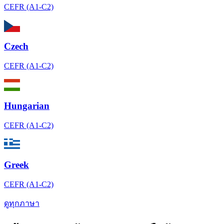
CEFR (A1-C2)
Czech
CEFR (A1-C2)
Hungarian
CEFR (A1-C2)
Greek
CEFR (A1-C2)
ดูทุกภาษา