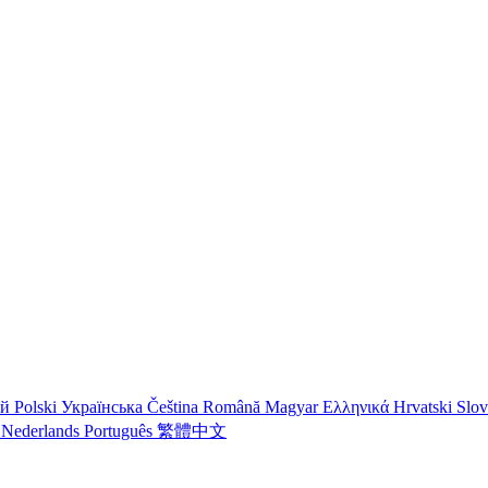
ий
Polski
Українська
Čeština
Română
Magyar
Ελληνικά
Hrvatski
Slo
o
Nederlands
Português
繁體中文