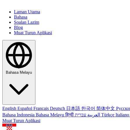
Laman Utama
Bahasa
Soalan Lazim
Blog
Muat Turun Aplikasi
Bahasa Melayu
English
Español
Français
Deutsch
日本語
한국어
简体中文
Русск
Bahasa Indonesia
Bahasa Melayu
हिन्दी
العربية
עברית
Türkçe
Italian
Muat Turun Aplikasi