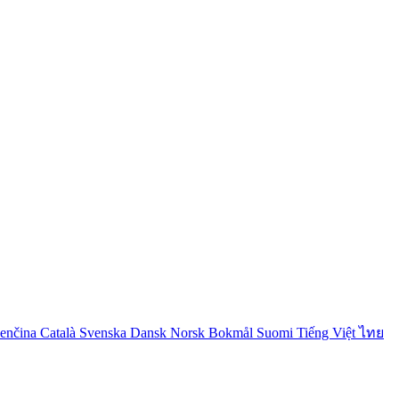
venčina
Català
Svenska
Dansk
Norsk Bokmål
Suomi
Tiếng Việt
ไทย