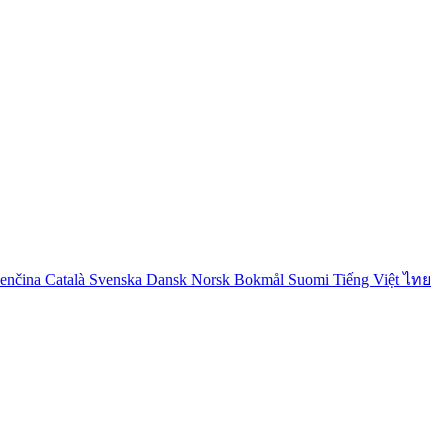
venčina
Català
Svenska
Dansk
Norsk Bokmål
Suomi
Tiếng Việt
ไทย