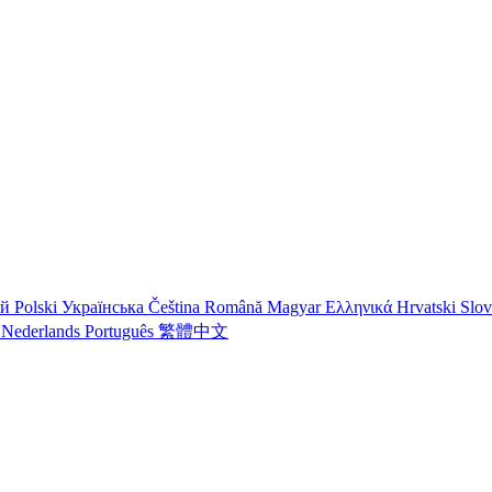
ий
Polski
Українська
Čeština
Română
Magyar
Ελληνικά
Hrvatski
Slo
o
Nederlands
Português
繁體中文