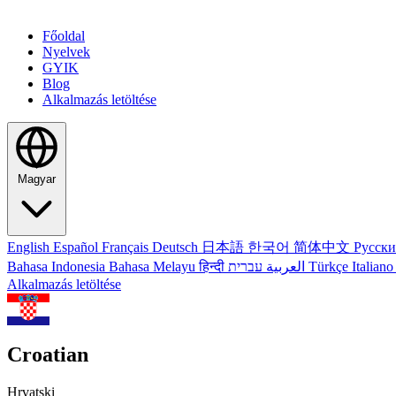
Főoldal
Nyelvek
GYIK
Blog
Alkalmazás letöltése
Magyar
English
Español
Français
Deutsch
日本語
한국어
简体中文
Русск
Bahasa Indonesia
Bahasa Melayu
हिन्दी
العربية
עברית
Türkçe
Italian
Alkalmazás letöltése
Croatian
Hrvatski