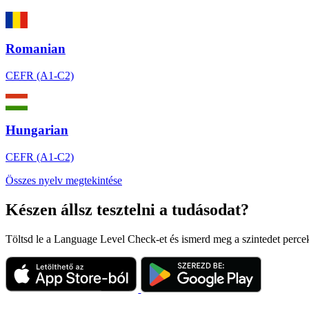
Romanian
CEFR (A1-C2)
Hungarian
CEFR (A1-C2)
Összes nyelv megtekintése
Készen állsz tesztelni a tudásodat?
Töltsd le a Language Level Check-et és ismerd meg a szintedet percek 