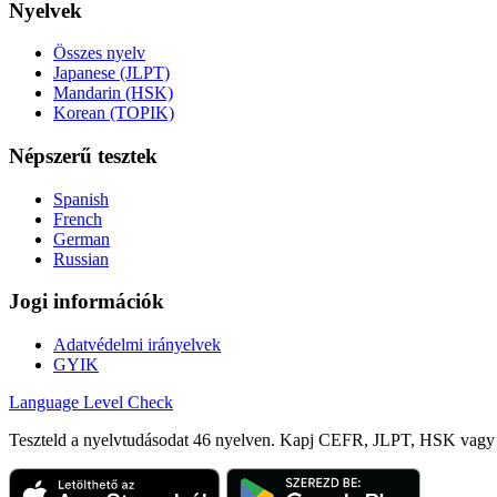
Nyelvek
Összes nyelv
Japanese (JLPT)
Mandarin (HSK)
Korean (TOPIK)
Népszerű tesztek
Spanish
French
German
Russian
Jogi információk
Adatvédelmi irányelvek
GYIK
Language
Level Check
Teszteld a nyelvtudásodat 46 nyelven. Kapj CEFR, JLPT, HSK vagy T