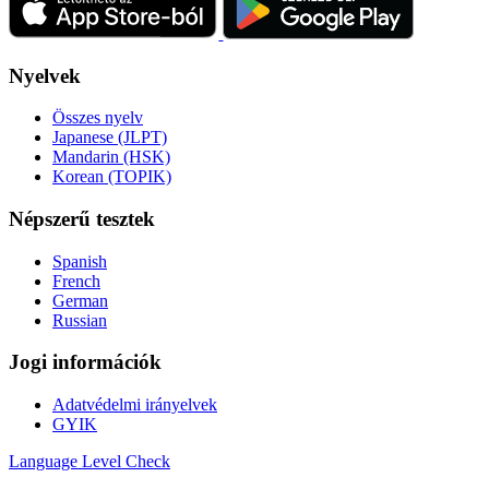
Nyelvek
Összes nyelv
Japanese (JLPT)
Mandarin (HSK)
Korean (TOPIK)
Népszerű tesztek
Spanish
French
German
Russian
Jogi információk
Adatvédelmi irányelvek
GYIK
Language
Level Check