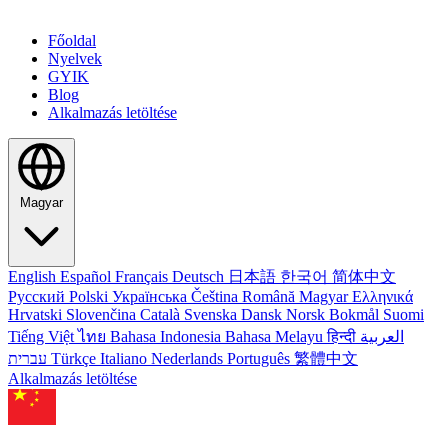
Főoldal
Nyelvek
GYIK
Blog
Alkalmazás letöltése
Magyar
English
Español
Français
Deutsch
日本語
한국어
简体中文
Русский
Polski
Українська
Čeština
Română
Magyar
Ελληνικά
Hrvatski
Slovenčina
Català
Svenska
Dansk
Norsk Bokmål
Suomi
Tiếng Việt
ไทย
Bahasa Indonesia
Bahasa Melayu
हिन्दी
العربية
עברית
Türkçe
Italiano
Nederlands
Português
繁體中文
Alkalmazás letöltése