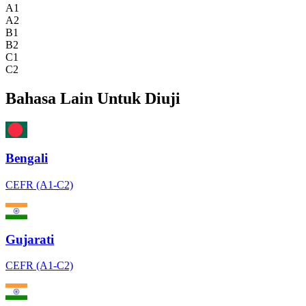
A1
A2
B1
B2
C1
C2
Bahasa Lain Untuk Diuji
Bengali
CEFR (A1-C2)
Gujarati
CEFR (A1-C2)