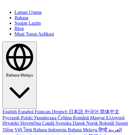
Laman Utama
Bahasa
Soalan Lazim
Blog
Muat Turun Aplikasi
Bahasa Melayu
English
Español
Français
Deutsch
日本語
한국어
简体中文
Русский
Polski
Українська
Čeština
Română
Magyar
Ελληνικά
Hrvatski
Slovenčina
Català
Svenska
Dansk
Norsk Bokmål
Suomi
Tiếng Việt
ไทย
Bahasa Indonesia
Bahasa Melayu
हिन्दी
العربية