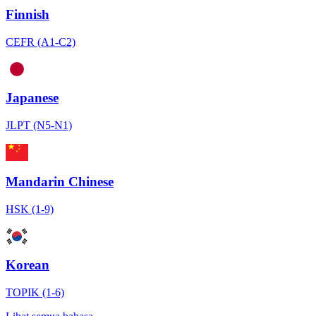
Finnish
CEFR (A1-C2)
Japanese
JLPT (N5-N1)
Mandarin Chinese
HSK (1-9)
Korean
TOPIK (1-6)