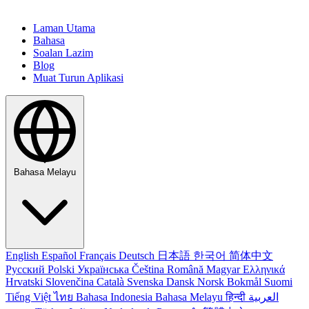
Laman Utama
Bahasa
Soalan Lazim
Blog
Muat Turun Aplikasi
Bahasa Melayu
English
Español
Français
Deutsch
日本語
한국어
简体中文
Русский
Polski
Українська
Čeština
Română
Magyar
Ελληνικά
Hrvatski
Slovenčina
Català
Svenska
Dansk
Norsk Bokmål
Suomi
Tiếng Việt
ไทย
Bahasa Indonesia
Bahasa Melayu
हिन्दी
العربية