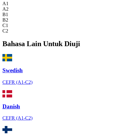
A1
A2
B1
B2
C1
C2
Bahasa Lain Untuk Diuji
Swedish
CEFR (A1-C2)
Danish
CEFR (A1-C2)