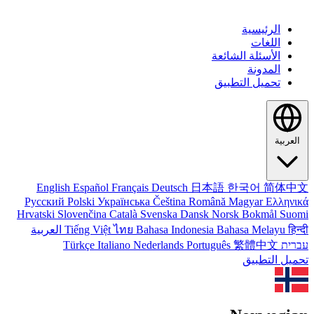
الرئيسية
اللغات
الأسئلة الشائعة
المدونة
تحميل التطبيق
العربية
English
Español
Français
Deutsch
日本語
한국어
简体中文
Русский
Polski
Українська
Čeština
Română
Magyar
Ελληνικά
Hrvatski
Slovenčina
Català
Svenska
Dansk
Norsk Bokmål
Suomi
हिन्दी
Bahasa Melayu
Bahasa Indonesia
ไทย
Tiếng Việt
العربية
עברית
繁體中文
Português
Nederlands
Italiano
Türkçe
تحميل التطبيق