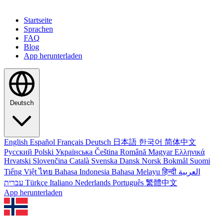
Startseite
Sprachen
FAQ
Blog
App herunterladen
Deutsch
English
Español
Français
Deutsch
日本語
한국어
简体中文
Русский
Polski
Українська
Čeština
Română
Magyar
Ελληνικά
Hrvatski
Slovenčina
Català
Svenska
Dansk
Norsk Bokmål
Suomi
Tiếng Việt
ไทย
Bahasa Indonesia
Bahasa Melayu
हिन्दी
العربية
עברית
Türkçe
Italiano
Nederlands
Português
繁體中文
App herunterladen