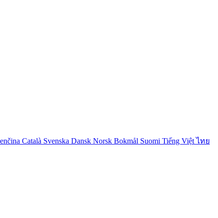
venčina
Català
Svenska
Dansk
Norsk Bokmål
Suomi
Tiếng Việt
ไทย