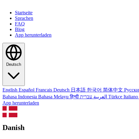
Startseite
Sprachen
FAQ
Blog
App herunterladen
Deutsch
English
Español
Français
Deutsch
日本語
한국어
简体中文
Русск
Bahasa Indonesia
Bahasa Melayu
हिन्दी
العربية
עברית
Türkçe
Italian
App herunterladen
Danish