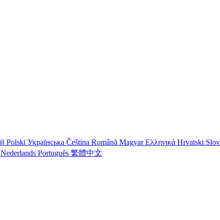
ий
Polski
Українська
Čeština
Română
Magyar
Ελληνικά
Hrvatski
Slo
o
Nederlands
Português
繁體中文