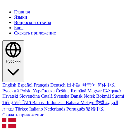
Главная
Языки
Вопросы и ответы
Блог
Скачать приложение
Русский
English
Español
Français
Deutsch
日本語
한국어
简体中文
Русский
Polski
Українська
Čeština
Română
Magyar
Ελληνικά
Hrvatski
Slovenčina
Català
Svenska
Dansk
Norsk Bokmål
Suomi
Tiếng Việt
ไทย
Bahasa Indonesia
Bahasa Melayu
हिन्दी
العربية
עברית
Türkçe
Italiano
Nederlands
Português
繁體中文
Скачать приложение