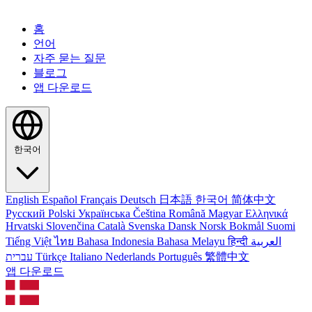
홈
언어
자주 묻는 질문
블로그
앱 다운로드
한국어
English
Español
Français
Deutsch
日本語
한국어
简体中文
Русский
Polski
Українська
Čeština
Română
Magyar
Ελληνικά
Hrvatski
Slovenčina
Català
Svenska
Dansk
Norsk Bokmål
Suomi
Tiếng Việt
ไทย
Bahasa Indonesia
Bahasa Melayu
हिन्दी
العربية
עברית
Türkçe
Italiano
Nederlands
Português
繁體中文
앱 다운로드