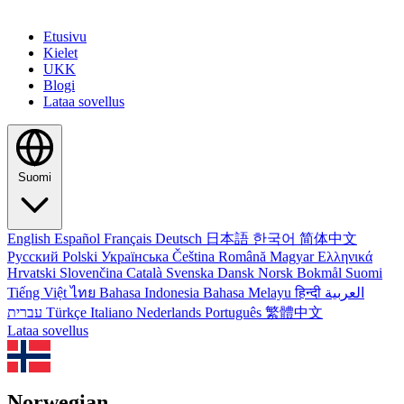
Etusivu
Kielet
UKK
Blogi
Lataa sovellus
Suomi
English
Español
Français
Deutsch
日本語
한국어
简体中文
Русский
Polski
Українська
Čeština
Română
Magyar
Ελληνικά
Hrvatski
Slovenčina
Català
Svenska
Dansk
Norsk Bokmål
Suomi
Tiếng Việt
ไทย
Bahasa Indonesia
Bahasa Melayu
हिन्दी
العربية
עברית
Türkçe
Italiano
Nederlands
Português
繁體中文
Lataa sovellus
Norwegian