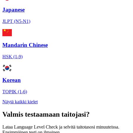
Japanese
JLPT (N5-N1)
Mandarin Chinese
HSK (1-9)
Korean
TOPIK (1-6)
Näytä kaikki kielet
Valmis testaamaan taitojasi?
Lataa Language Level Check ja selvitä taitotasosi minuuteissa.
Ensimmäinen testi on ilmainen.