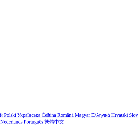
ий
Polski
Українська
Čeština
Română
Magyar
Ελληνικά
Hrvatski
Slo
o
Nederlands
Português
繁體中文