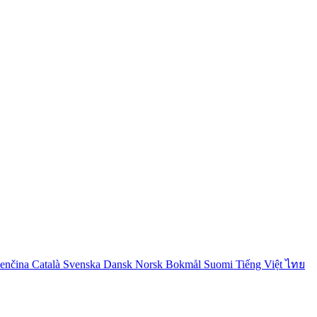
venčina
Català
Svenska
Dansk
Norsk Bokmål
Suomi
Tiếng Việt
ไทย