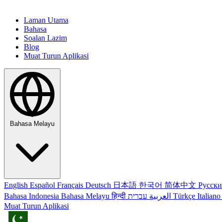
Laman Utama
Bahasa
Soalan Lazim
Blog
Muat Turun Aplikasi
Bahasa Melayu
English
Español
Français
Deutsch
日本語
한국어
简体中文
Русск
Bahasa Indonesia
Bahasa Melayu
हिन्दी
العربية
עברית
Türkçe
Italian
Muat Turun Aplikasi