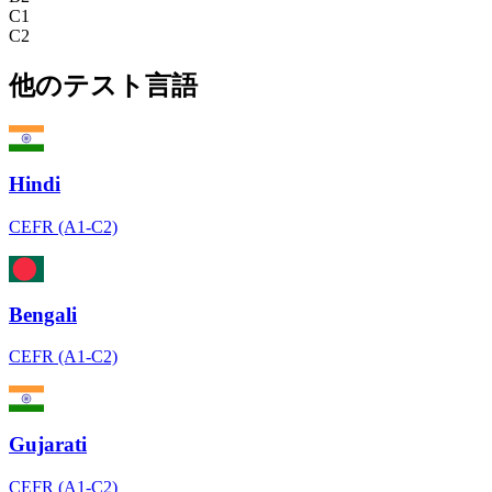
C1
C2
他のテスト言語
Hindi
CEFR (A1-C2)
Bengali
CEFR (A1-C2)
Gujarati
CEFR (A1-C2)