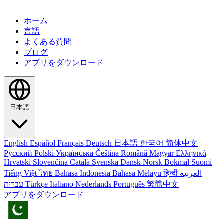
ホーム
言語
よくある質問
ブログ
アプリをダウンロード
日本語
English
Español
Français
Deutsch
日本語
한국어
简体中文
Русский
Polski
Українська
Čeština
Română
Magyar
Ελληνικά
Hrvatski
Slovenčina
Català
Svenska
Dansk
Norsk Bokmål
Suomi
Tiếng Việt
ไทย
Bahasa Indonesia
Bahasa Melayu
हिन्दी
العربية
עברית
Türkçe
Italiano
Nederlands
Português
繁體中文
アプリをダウンロード