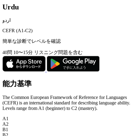
Urdu
اردو
CEFR (A1-C2)
簡単な診断でレベルを確認
40問
10〜15分
リスニング問題を含む
能力基準
The Common European Framework of Reference for Languages
(CEFR) is an international standard for describing language ability.
Levels range from A1 (beginner) to C2 (mastery).
A1
A2
B1
B2