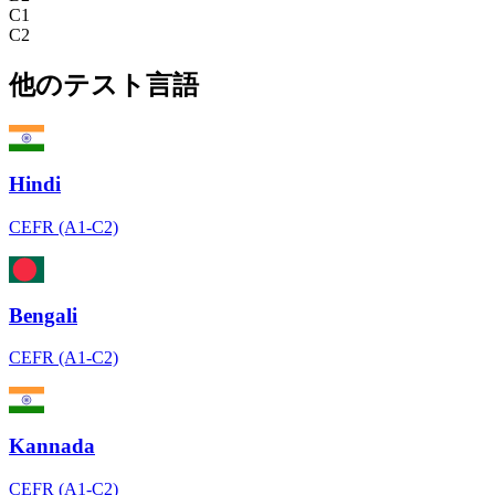
C1
C2
他のテスト言語
Hindi
CEFR (A1-C2)
Bengali
CEFR (A1-C2)
Kannada
CEFR (A1-C2)