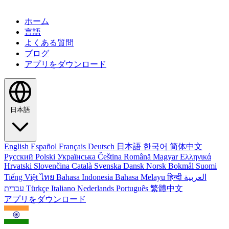
ホーム
言語
よくある質問
ブログ
アプリをダウンロード
日本語
English
Español
Français
Deutsch
日本語
한국어
简体中文
Русский
Polski
Українська
Čeština
Română
Magyar
Ελληνικά
Hrvatski
Slovenčina
Català
Svenska
Dansk
Norsk Bokmål
Suomi
Tiếng Việt
ไทย
Bahasa Indonesia
Bahasa Melayu
हिन्दी
العربية
עברית
Türkçe
Italiano
Nederlands
Português
繁體中文
アプリをダウンロード