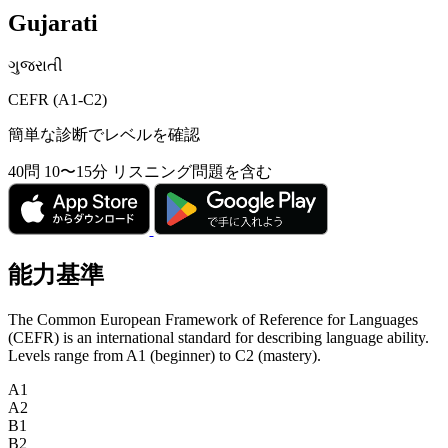
Gujarati
ગુજરાતી
CEFR (A1-C2)
簡単な診断でレベルを確認
40問
10〜15分
リスニング問題を含む
能力基準
The Common European Framework of Reference for Languages
(CEFR) is an international standard for describing language ability.
Levels range from A1 (beginner) to C2 (mastery).
A1
A2
B1
B2