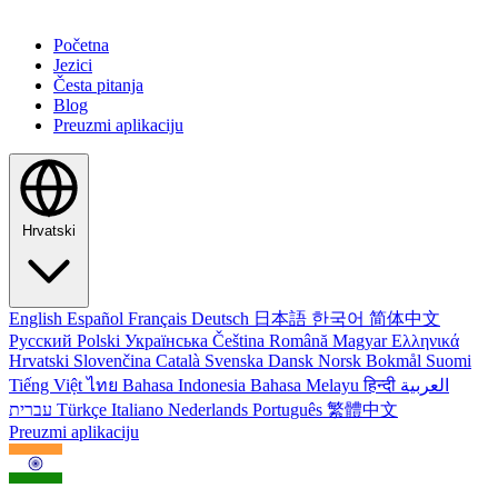
Početna
Jezici
Česta pitanja
Blog
Preuzmi aplikaciju
Hrvatski
English
Español
Français
Deutsch
日本語
한국어
简体中文
Русский
Polski
Українська
Čeština
Română
Magyar
Ελληνικά
Hrvatski
Slovenčina
Català
Svenska
Dansk
Norsk Bokmål
Suomi
Tiếng Việt
ไทย
Bahasa Indonesia
Bahasa Melayu
हिन्दी
العربية
עברית
Türkçe
Italiano
Nederlands
Português
繁體中文
Preuzmi aplikaciju