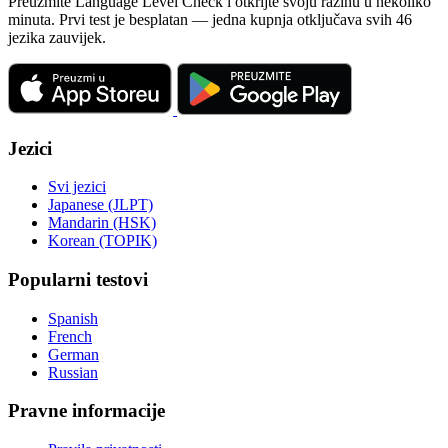
Preuzmite Language Level Check i otkrijte svoju razinu u nekoliko
minuta. Prvi test je besplatan — jedna kupnja otključava svih 46
jezika zauvijek.
Jezici
Svi jezici
Japanese (JLPT)
Mandarin (HSK)
Korean (TOPIK)
Popularni testovi
Spanish
French
German
Russian
Pravne informacije