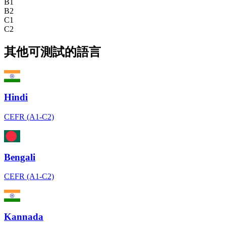
B1
B2
C1
C2
其他可測試的語言
Hindi
CEFR (A1-C2)
Bengali
CEFR (A1-C2)
Kannada