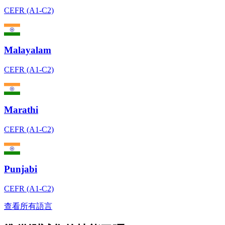
CEFR (A1-C2)
Malayalam
CEFR (A1-C2)
Marathi
CEFR (A1-C2)
Punjabi
CEFR (A1-C2)
查看所有語言