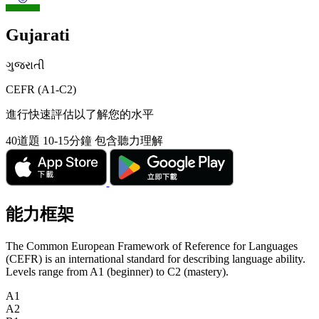
Gujarati
ગુજરાતી
CEFR (A1-C2)
進行快速評估以了解您的水平
40道題
10-15分鐘
包含聽力理解
能力框架
The Common European Framework of Reference for Languages
(CEFR) is an international standard for describing language ability.
Levels range from A1 (beginner) to C2 (mastery).
A1
A2