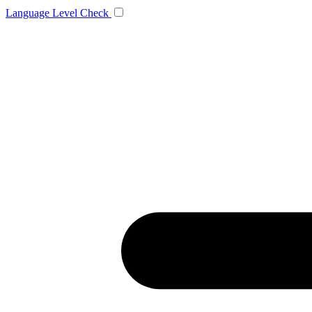
Language
Level Check