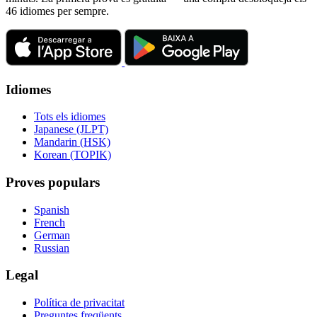
46 idiomes per sempre.
Idiomes
Tots els idiomes
Japanese (JLPT)
Mandarin (HSK)
Korean (TOPIK)
Proves populars
Spanish
French
German
Russian
Legal
Política de privacitat
Preguntes freqüents