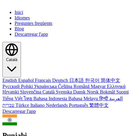
Inici
Idiomes
Preguntes freqüents
Blog
Descarregar l'app
Català
English
Español
Français
Deutsch
日本語
한국어
简体中文
Русский
Polski
Українська
Čeština
Română
Magyar
Ελληνικά
Hrvatski
Slovenčina
Català
Svenska
Dansk
Norsk Bokmål
Suomi
Tiếng Việt
ไทย
Bahasa Indonesia
Bahasa Melayu
हिन्दी
العربية
עברית
Türkçe
Italiano
Nederlands
Português
繁體中文
Descarregar l'app
Punjabi