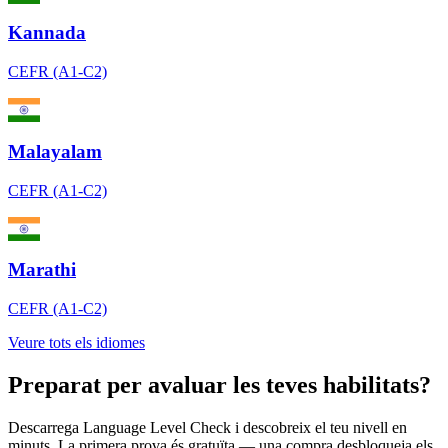
Kannada
CEFR (A1-C2)
Malayalam
CEFR (A1-C2)
Marathi
CEFR (A1-C2)
Veure tots els idiomes
Preparat per avaluar les teves habilitats?
Descarrega Language Level Check i descobreix el teu nivell en
minuts. La primera prova és gratuïta — una compra desbloqueja els